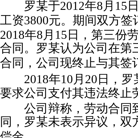
2012
8
15
罗某于
年
月
3800
工资
元。期间双方签
2018
8
15
年
月
日，第三份
合同。罗某认为公司在第
合同，公司现终止与其签
2018年
10
月
20
日，罗
要求公司支付其违法终止
公司辩称，劳动合同
同，罗某未表示异议，双
偿金。