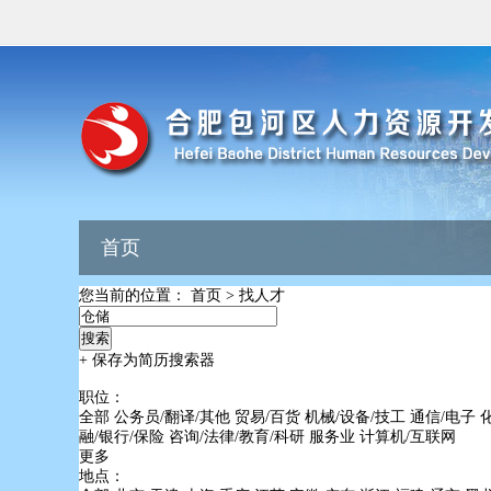
首页
您当前的位置：
首页
>
找人才
+ 保存为简历搜索器
职位：
全部
公务员/翻译/其他
贸易/百货
机械/设备/技工
通信/电子
融/银行/保险
咨询/法律/教育/科研
服务业
计算机/互联网
更多
地点：