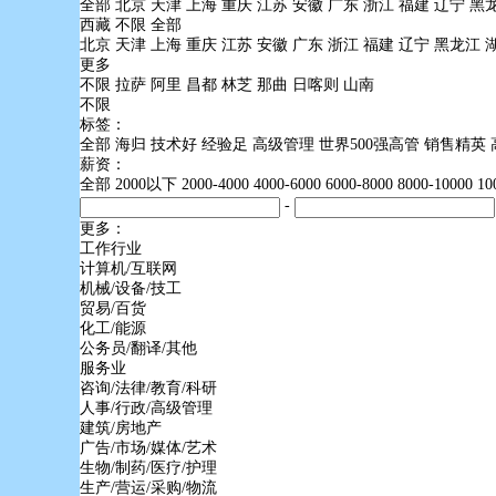
全部
北京
天津
上海
重庆
江苏
安徽
广东
浙江
福建
辽宁
黑
西藏
不限
全部
北京
天津
上海
重庆
江苏
安徽
广东
浙江
福建
辽宁
黑龙江
更多
不限
拉萨
阿里
昌都
林芝
那曲
日喀则
山南
不限
标签：
全部
海归
技术好
经验足
高级管理
世界500强高管
销售精英
薪资：
全部
2000以下
2000-4000
4000-6000
6000-8000
8000-10000
1
-
更多：
工作行业
计算机/互联网
机械/设备/技工
贸易/百货
化工/能源
公务员/翻译/其他
服务业
咨询/法律/教育/科研
人事/行政/高级管理
建筑/房地产
广告/市场/媒体/艺术
生物/制药/医疗/护理
生产/营运/采购/物流