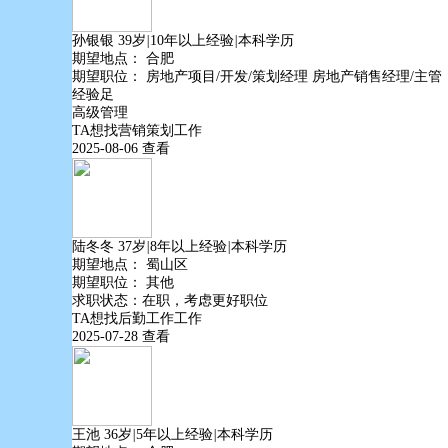
孙银银
39岁
|
10年以上经验
|
本科学历
期望地点：
合肥
期望职位：
房地产项目/开发/策划经理
房地产销售经理/主管
经验足
高级管理
TA想找
营销策划
工作
2025-08-06
查看
陆冬冬
37岁
|
8年以上经验
|
本科学历
期望地点：
蜀山区
期望职位：
其他
求职状态：在职，考虑更好职位
TA想找
后勤工作
工作
2025-07-28
查看
王池
36岁
|
5年以上经验
|
本科学历