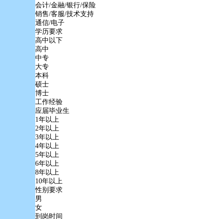
会计/金融/银行/保险
销售/客服/技术支持
通信/电子
学历要求
高中以下
高中
中专
大专
本科
硕士
博士
工作经验
应届毕业生
1年以上
2年以上
3年以上
4年以上
5年以上
6年以上
8年以上
10年以上
性别要求
男
女
到岗时间