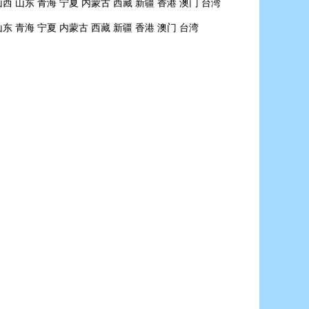
山西
山东
青海
宁夏
内蒙古
西藏
新疆
香港
澳门
台湾
山东
青海
宁夏
内蒙古
西藏
新疆
香港
澳门
台湾
×
请移步“合
号查看相
7。