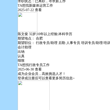
求职状态：已离职，寻求新工作
TA想找
新媒体运营
工作
2025-07-22
查看
陈文俊
32岁
|
10年以上经验
|
本科学历
期望地点：
合肥
期望职位：
行政专员/助理
后勤
人事专员
培训专员/助理/培
会计助理
出纳
认真
细致
TA想找
行政专员
工作
2025-06-30
查看
成为企业会员，高效挑选人才！
登录或注册后可以查看更多简历信息~