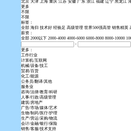
北京
天津
上海
重庆
江苏
安徽
广东
浙江
福建
辽宁
黑龙江
更多
不限
不限
标签：
全部
海归
技术好
经验足
高级管理
世界500强高管
销售精英
薪资：
全部
2000以下
2000-4000
4000-6000
6000-8000
8000-10000
1
-
更多：
工作行业
计算机/互联网
机械/设备/技工
贸易/百货
化工/能源
公务员/翻译/其他
服务业
咨询/法律/教育/科研
人事/行政/高级管理
建筑/房地产
广告/市场/媒体/艺术
生物/制药/医疗/护理
生产/营运/采购/物流
会计/金融/银行/保险
销售/客服/技术支持