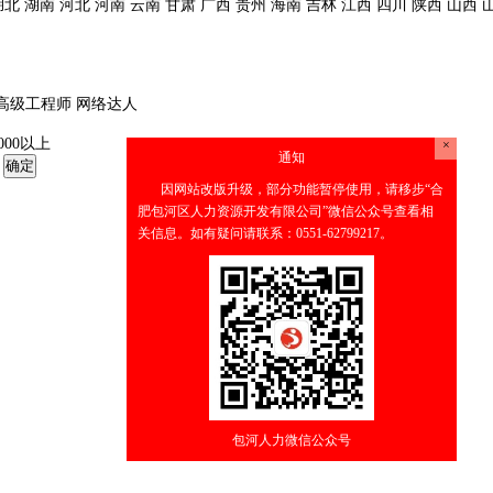
湖北
湖南
河北
河南
云南
甘肃
广西
贵州
海南
吉林
江西
四川
陕西
山西
高级工程师
网络达人
0000以上
通知
因网站改版升级，部分功能暂停使用，请
肥包河区人力资源开发有限公司”微信公众
关信息。如有疑问请联系：0551-62799217