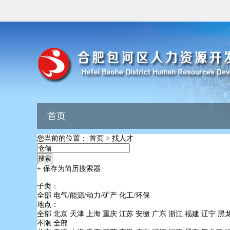
首页
您当前的位置：
首页
>
找人才
+ 保存为简历搜索器
子类：
全部
电气/能源/动力/矿产
化工/环保
地点：
全部
北京
天津
上海
重庆
江苏
安徽
广东
浙江
福建
辽宁
黑
不限
全部