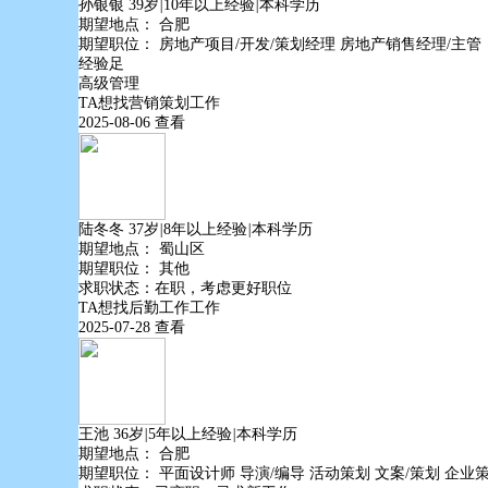
孙银银
39岁
|
10年以上经验
|
本科学历
期望地点：
合肥
期望职位：
房地产项目/开发/策划经理
房地产销售经理/主管
经验足
高级管理
TA想找
营销策划
工作
2025-08-06
查看
陆冬冬
37岁
|
8年以上经验
|
本科学历
期望地点：
蜀山区
期望职位：
其他
求职状态：在职，考虑更好职位
TA想找
后勤工作
工作
2025-07-28
查看
王池
36岁
|
5年以上经验
|
本科学历
期望地点：
合肥
期望职位：
平面设计师
导演/编导
活动策划
文案/策划
企业