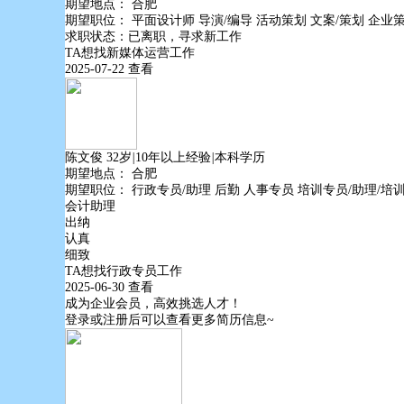
期望地点：
合肥
期望职位：
平面设计师
导演/编导
活动策划
文案/策划
企业
求职状态：已离职，寻求新工作
TA想找
新媒体运营
工作
2025-07-22
查看
陈文俊
32岁
|
10年以上经验
|
本科学历
期望地点：
合肥
期望职位：
行政专员/助理
后勤
人事专员
培训专员/助理/培
会计助理
出纳
认真
细致
TA想找
行政专员
工作
2025-06-30
查看
成为企业会员，高效挑选人才！
登录或注册后可以查看更多简历信息~