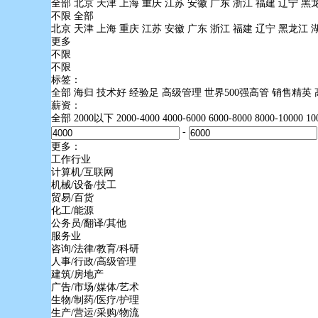
全部
北京
天津
上海
重庆
江苏
安徽
广东
浙江
福建
辽宁
黑
不限
全部
北京
天津
上海
重庆
江苏
安徽
广东
浙江
福建
辽宁
黑龙江
更多
不限
不限
标签：
全部
海归
技术好
经验足
高级管理
世界500强高管
销售精英
薪资：
全部
2000以下
2000-4000
4000-6000
6000-8000
8000-10000
1
-
更多：
工作行业
计算机/互联网
机械/设备/技工
贸易/百货
化工/能源
公务员/翻译/其他
服务业
咨询/法律/教育/科研
人事/行政/高级管理
建筑/房地产
广告/市场/媒体/艺术
生物/制药/医疗/护理
生产/营运/采购/物流