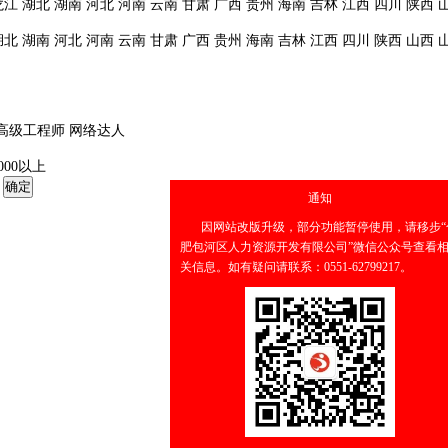
龙江
湖北
湖南
河北
河南
云南
甘肃
广西
贵州
海南
吉林
江西
四川
陕西
湖北
湖南
河北
河南
云南
甘肃
广西
贵州
海南
吉林
江西
四川
陕西
山西
高级工程师
网络达人
0000以上
通知
因网站改版升级，部分功能暂停
肥包河区人力资源开发有限公司”
关信息。如有疑问请联系：0551-627