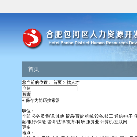
首页
您当前的位置：
首页
>
找人才
+ 保存为简历搜索器
职位：
全部
公务员/翻译/其他
贸易/百货
机械/设备/技工
通信/电子
融/银行/保险
咨询/法律/教育/科研
服务业
计算机/互联网
更多
地点：