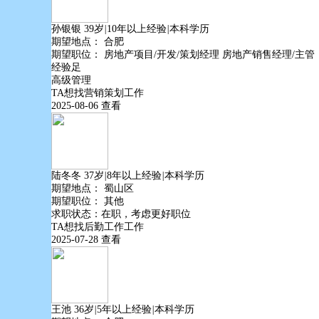
孙银银
39岁
|
10年以上经验
|
本科学历
期望地点：
合肥
期望职位：
房地产项目/开发/策划经理
房地产销售经理/主管
经验足
高级管理
TA想找
营销策划
工作
2025-08-06
查看
陆冬冬
37岁
|
8年以上经验
|
本科学历
期望地点：
蜀山区
期望职位：
其他
求职状态：在职，考虑更好职位
TA想找
后勤工作
工作
2025-07-28
查看
王池
36岁
|
5年以上经验
|
本科学历