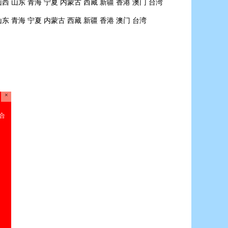
山西
山东
青海
宁夏
内蒙古
西藏
新疆
香港
澳门
台湾
山东
青海
宁夏
内蒙古
西藏
新疆
香港
澳门
台湾
×
使用，请移步“合
微信公众号查看相
99217。