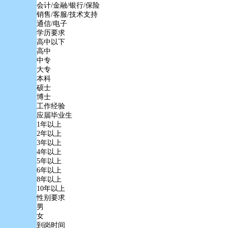
会计/金融/银行/保险
销售/客服/技术支持
通信/电子
学历要求
高中以下
高中
中专
大专
本科
硕士
博士
工作经验
应届毕业生
1年以上
2年以上
3年以上
4年以上
5年以上
6年以上
8年以上
10年以上
性别要求
男
女
到岗时间